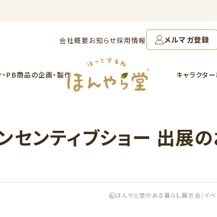
メルマガ登録
会社概要
お知らせ
採用情報
ィ・PB商品の企画・製作
キャラクタ
インセンティブショー 出展
ほんやら堂のある暮らし
展示会/イベ